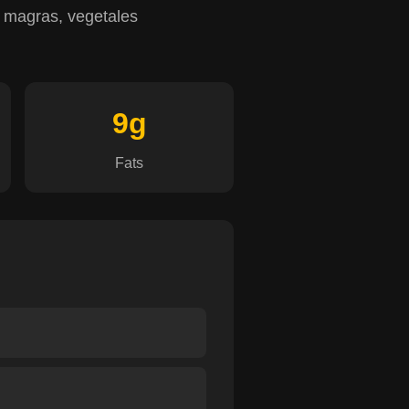
s magras, vegetales
9g
Fats