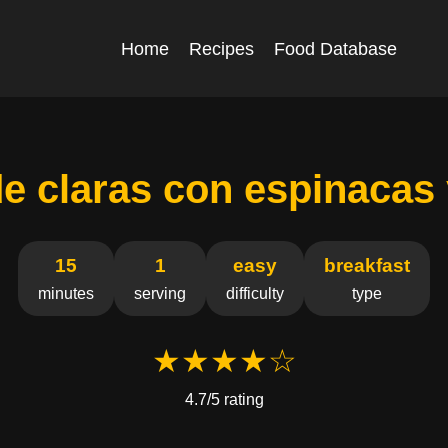
Home
Recipes
Food Database
 de claras con espinacas
15
1
easy
breakfast
minutes
serving
difficulty
type
★★★★☆
4.7/5 rating