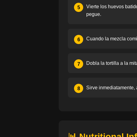
Vierte los huevos bati
5
pegue.
Cuando la mezcla comie
6
Dobla la tortilla a la m
7
Sirve inmediatamente, 
8
📊 Nutritional I