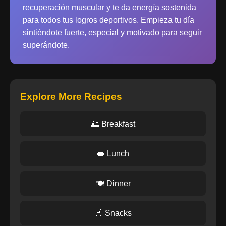
recuperación muscular y te da energía sostenida
para todos tus logros deportivos. Empieza tu día
sintiéndote fuerte, especial y motivado para seguir
superándote.
Explore More Recipes
🌅 Breakfast
🥪 Lunch
🍽️ Dinner
🍎 Snacks