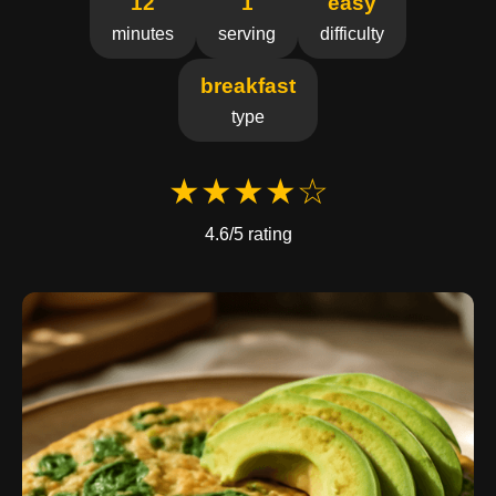
12
1
easy
minutes
serving
difficulty
breakfast
type
★★★★☆
4.6/5 rating