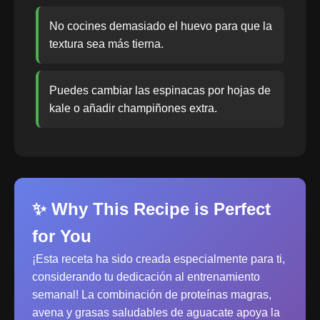
No cocines demasiado el huevo para que la
textura sea más tierna.
Puedes cambiar las espinacas por hojas de
kale o añadir champiñones extra.
✨ Why This Recipe is Perfect
for You
¡Esta receta ha sido creada especialmente para ti,
considerando tu dedicación al entrenamiento
semanal! La combinación de proteínas magras,
avena y grasas saludables de aguacate apoya la