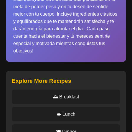
meta de perder peso y en tu deseo de sentirte
mejor con tu cuerpo. Incluye ingredientes clásicos
y equilibrados que te mantendrán satisfecha y te
darán energía para afrontar el día. ¡Cada paso
cuenta hacia el bienestar y tú mereces sentirte
especial y motivada mientras conquistas tus
objetivos!
Explore More Recipes
🌅 Breakfast
🥪 Lunch
🍽️ Dinner