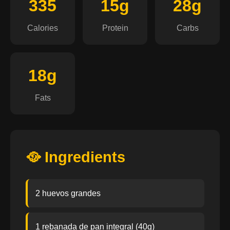
335
15g
28g
Calories
Protein
Carbs
18g
Fats
🥘 Ingredients
2 huevos grandes
1 rebanada de pan integral (40g)