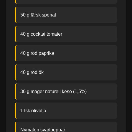
50 g färsk spenat
40 g cocktailtomater
40 g röd paprika
40 g rödlök
30 g mager naturell keso (1,5%)
1 tsk olivolja
Nymalen svartpeppar