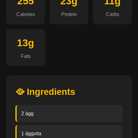
255
23g
11g
Calories
Protein
Carbs
13g
Fats
🥘 Ingredients
2 ägg
1 äggvita