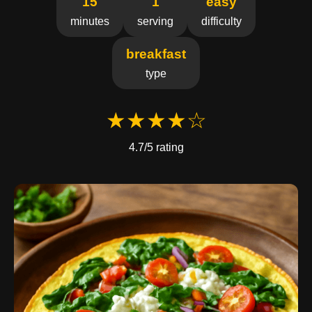
15
1
easy
minutes
serving
difficulty
breakfast
type
★★★★☆
4.7/5 rating