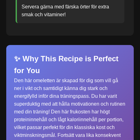
Servera gärna med färska örter för extra
smak och vitaminer!
✨ Why This Recipe is Perfect
for You
Den här omeletten är skapad för dig som vill gå
ner i vikt och samtidigt känna dig stark och
energifylld inför dina träningspass. Du har varit
superduktig med att hålla motivationen och rutinen
med din träning! Den här frukosten har högt
proteininnehåll och lågt kaloriinnehåll per portion,
vilket passar perfekt för din klassiska kost och
viktminskningsmål. Fortsätt vara lika konsekvent