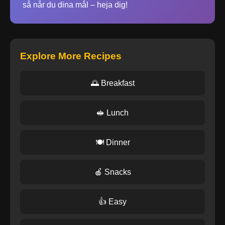
så når du dina mål – heja dig!
Explore More Recipes
🌅 Breakfast
🥪 Lunch
🍽️ Dinner
🍎 Snacks
👍 Easy