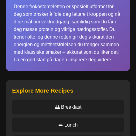
Denne frokostomeletten er spesielt utformet for
deg som ønsker å føle deg lettere i kroppen og nå
dine mål om vektnedgang, samtidig som du får i
deg masse protein og viktige næringsstoffer. Du
trener ofte, og denne retten gir deg akkurat den
energien og metthetsfølelsen du trenger sammen
med klassiske smaker – akkurat som du liker det!
La en god start på dagen inspirere deg videre.
Explore More Recipes
🌅 Breakfast
🥪 Lunch