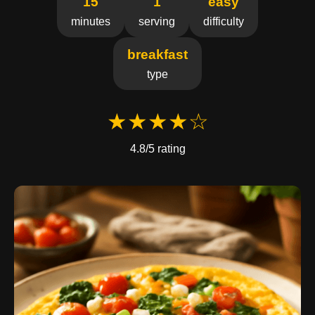
15
1
easy
minutes
serving
difficulty
breakfast
type
★★★★☆
4.8/5 rating