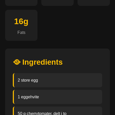
16g
Fats
🥘 Ingredients
2 store egg
1 eggehvite
50 g cherrytomater, delt i to