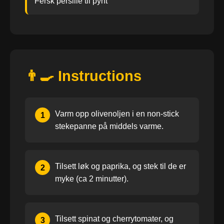
Fersk persille til pynt
👨‍🍳 Instructions
Varm opp olivenoljen i en non-stick
1
stekepanne på middels varme.
Tilsett løk og paprika, og stek til de er
2
myke (ca 2 minutter).
Tilsett spinat og cherrytomater, og
3