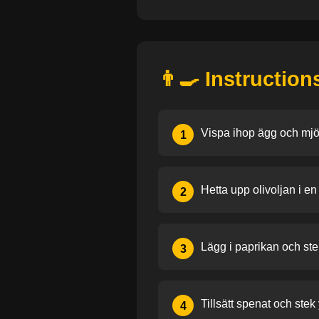
👨‍🍳 Instruction
Vispa ihop ägg och mjöl
1
Hetta upp olivoljan i e
2
Lägg i paprikan och stek
3
Tillsätt spenat och stek 
4