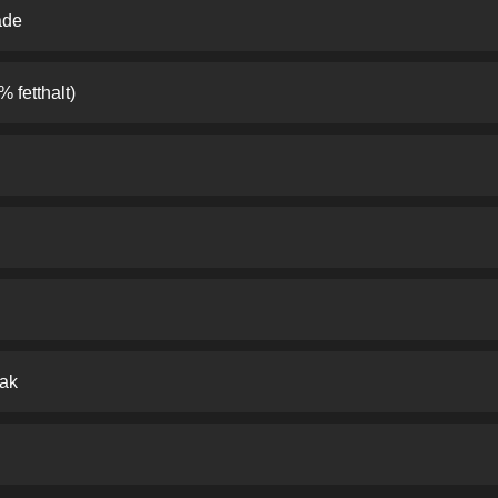
ade
 fetthalt)
mak