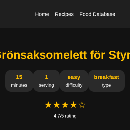
Home
Recipes
Food Database
Grönsaksomelett för Sty
15
1
easy
breakfast
minutes
serving
difficulty
type
★★★★☆
4.7/5 rating