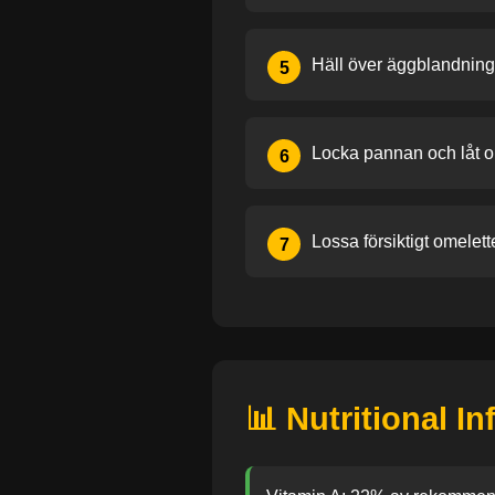
Häll över äggblandning
5
Locka pannan och låt om
6
Lossa försiktigt omelett
7
📊 Nutritional I