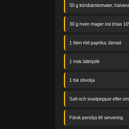
50 g körsbärstomater, halver
30 g riven mager ost (max 10%
1 liten röd paprika, tärnad
1 msk lättmjölk
1 tsk olivolja
Salt och svartpeppar efter s
Färsk persilja till servering