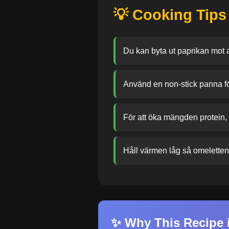
💡 Cooking Tips
Du kan byta ut paprikan mot
Använd en non-stick panna för 
För att öka mängden protein, a
Håll värmen låg så omeletten 
✨ Why This Recipe i