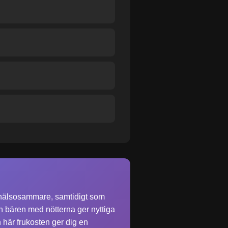
ta hälsosammare, samtidigt som
h bären med nötterna ger nyttiga
en här frukosten ger dig en