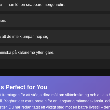
len innan för en snabbare morgonrutin.
ion.
å att de inte klumpar ihop sig.
nska på kalorierna ytterligare.
s Perfect for You
lt framtagen för att stödja dina mål om viktminskning och att ä
l. Yoghurt ger extra protein för en långvarig mättnadskänsla, oc
tter. Du har redan tagit ett viktigt steg mot en bättre livsstil – d