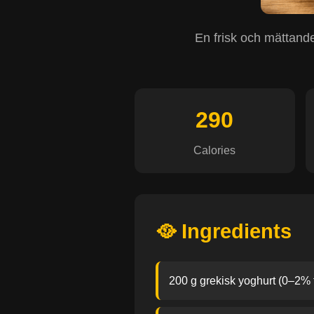
En frisk och mättande
290
Calories
🥘 Ingredients
200 g grekisk yoghurt (0–2% f