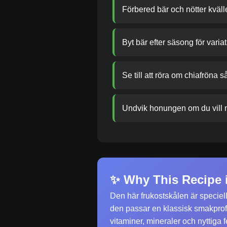
Förbered bär och nötter kväl
Byt bär efter säsong för variat
Se till att röra om chiafröna s
Undvik honungen om du vill mi
✨ Why This Recipe i
Den här frukostskålen är speciel
den passar en klassisk smakprofi
vitaminer, mineraler och nyttiga fe