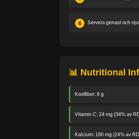
Servera genast och njut
6
📊 Nutritional I
Kostfiber: 6 g
Vitamin C: 24 mg (34% av RD
Kalcium: 190 mg (24% av RD