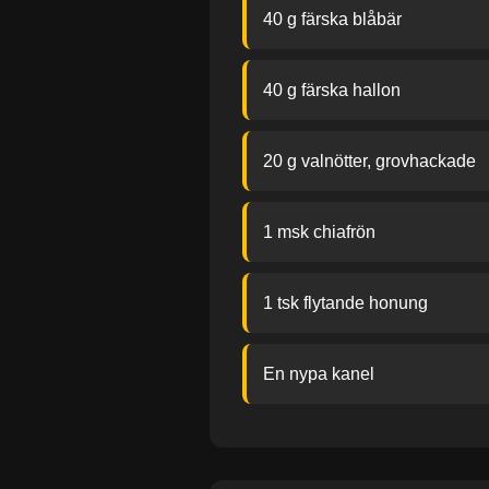
40 g färska blåbär
40 g färska hallon
20 g valnötter, grovhackade
1 msk chiafrön
1 tsk flytande honung
En nypa kanel