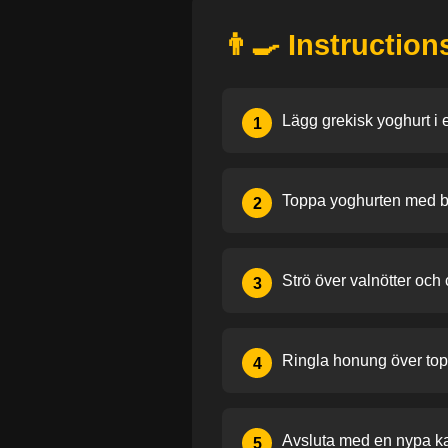
👨‍🍳 Instruction
Lägg grekisk yoghurt i 
1
Toppa yoghurten med bl
2
Strö över valnötter och 
3
Ringla honung över to
4
Avsluta med en nypa ka
5