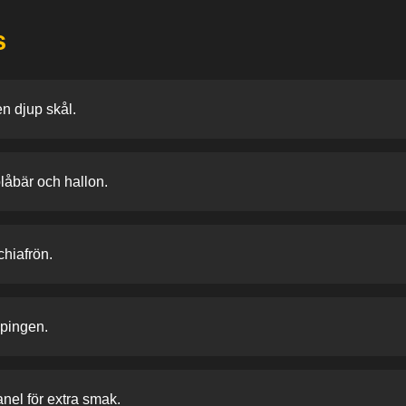
s
en djup skål.
åbär och hallon.
chiafrön.
ppingen.
nel för extra smak.