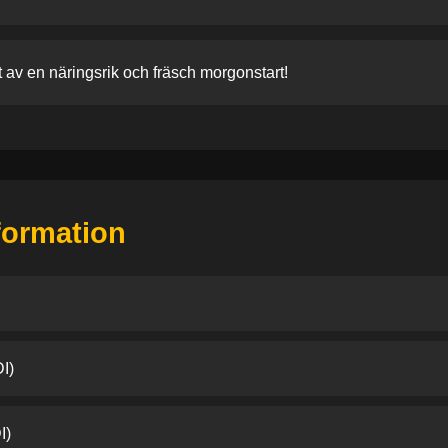
 av en näringsrik och fräsch morgonstart!
nformation
I)
I)