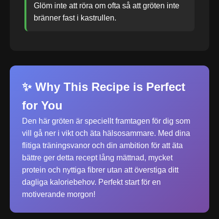
Glöm inte att röra om ofta så att gröten inte
bränner fast i kastrullen.
✨ Why This Recipe is Perfect
for You
Den här gröten är speciellt framtagen för dig som
vill gå ner i vikt och äta hälsosammare. Med dina
flitiga träningsvanor och din ambition för att äta
bättre ger detta recept lång mättnad, mycket
protein och nyttiga fibrer utan att överstiga ditt
dagliga kaloriebehov. Perfekt start för en
motiverande morgon!