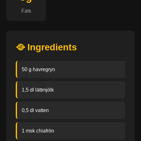
Fats
🥘 Ingredients
50 g havregryn
1,5 dl lättmjölk
0,5 dl vatten
1 msk chiafrön