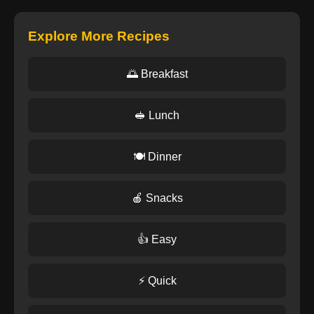
Explore More Recipes
🌅 Breakfast
🥪 Lunch
🍽️ Dinner
🍎 Snacks
👍 Easy
⚡ Quick