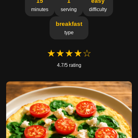
15
1
easy
minutes
serving
difficulty
breakfast
type
★★★★☆
4.7/5 rating