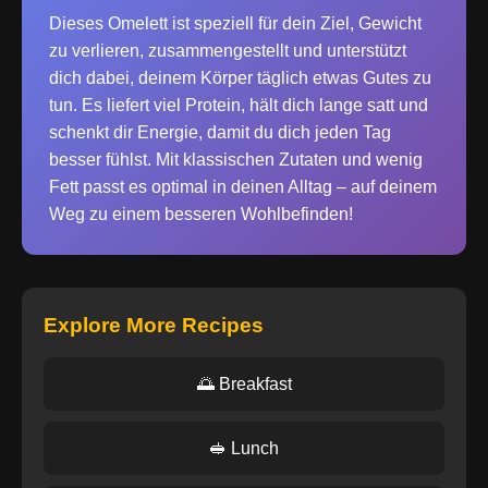
Dieses Omelett ist speziell für dein Ziel, Gewicht
zu verlieren, zusammengestellt und unterstützt
dich dabei, deinem Körper täglich etwas Gutes zu
tun. Es liefert viel Protein, hält dich lange satt und
schenkt dir Energie, damit du dich jeden Tag
besser fühlst. Mit klassischen Zutaten und wenig
Fett passt es optimal in deinen Alltag – auf deinem
Weg zu einem besseren Wohlbefinden!
Explore More Recipes
🌅 Breakfast
🥪 Lunch