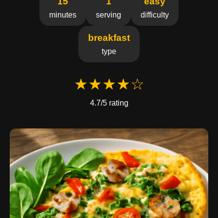
15
1
easy
minutes
serving
difficulty
breakfast
type
★★★★☆
4.7/5 rating