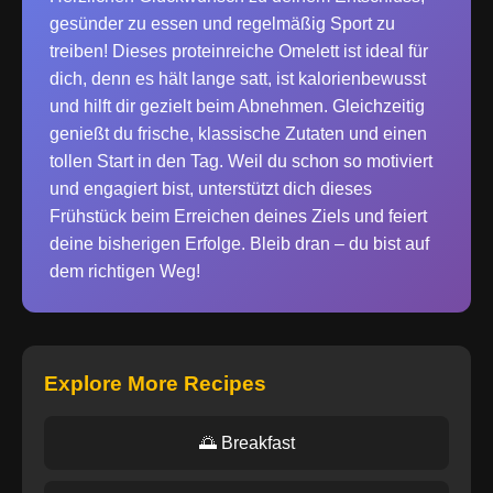
gesünder zu essen und regelmäßig Sport zu
treiben! Dieses proteinreiche Omelett ist ideal für
dich, denn es hält lange satt, ist kalorienbewusst
und hilft dir gezielt beim Abnehmen. Gleichzeitig
genießt du frische, klassische Zutaten und einen
tollen Start in den Tag. Weil du schon so motiviert
und engagiert bist, unterstützt dich dieses
Frühstück beim Erreichen deines Ziels und feiert
deine bisherigen Erfolge. Bleib dran – du bist auf
dem richtigen Weg!
Explore More Recipes
🌅 Breakfast