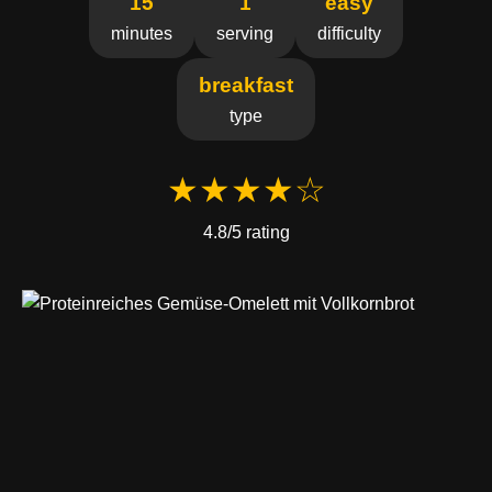
15
1
easy
minutes
serving
difficulty
breakfast
type
★★★★☆
4.8/5 rating