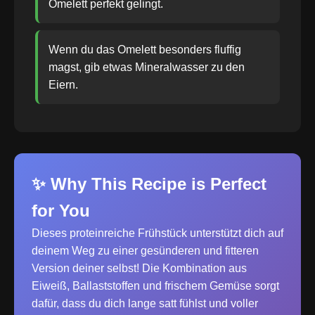
Omelett perfekt gelingt.
Wenn du das Omelett besonders fluffig
magst, gib etwas Mineralwasser zu den
Eiern.
✨ Why This Recipe is Perfect
for You
Dieses proteinreiche Frühstück unterstützt dich auf
deinem Weg zu einer gesünderen und fitteren
Version deiner selbst! Die Kombination aus
Eiweiß, Ballaststoffen und frischem Gemüse sorgt
dafür, dass du dich lange satt fühlst und voller