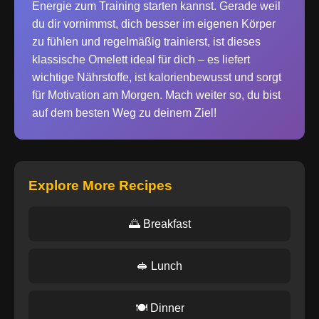
Energie zum Training starten kannst. Gerade weil
du dir vornimmst, dich besser im eigenen Körper
zu fühlen und regelmäßig trainierst, ist dieses
klassische Omelett ideal für dich – es liefert
wichtige Nährstoffe, ist kalorienbewusst und sorgt
für Motivation am Morgen. Mach weiter so, du bist
auf dem besten Weg zu deinem Ziel!
Explore More Recipes
🌅 Breakfast
🥪 Lunch
🍽️ Dinner