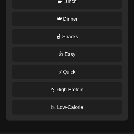
🥪 Lunch
🍽️ Dinner
🍎 Snacks
👍 Easy
⚡ Quick
💪 High-Protein
📉 Low-Calorie