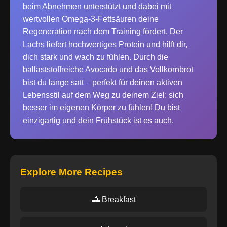
beim Abnehmen unterstützt und dabei mit
wertvollen Omega-3-Fettsäuren deine
Regeneration nach dem Training fördert. Der
Lachs liefert hochwertiges Protein und hilft dir,
dich stark und wach zu fühlen. Durch die
ballaststoffreiche Avocado und das Vollkornbrot
bist du lange satt – perfekt für deinen aktiven
Lebensstil auf dem Weg zu deinem Ziel: sich
besser im eigenen Körper zu fühlen! Du bist
einzigartig und dein Frühstück ist es auch.
Explore More Recipes
🌅 Breakfast