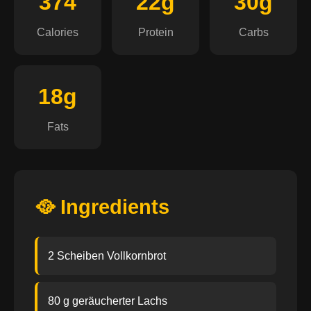
374
22g
30g
Calories
Protein
Carbs
18g
Fats
🥘 Ingredients
2 Scheiben Vollkornbrot
80 g geräucherter Lachs