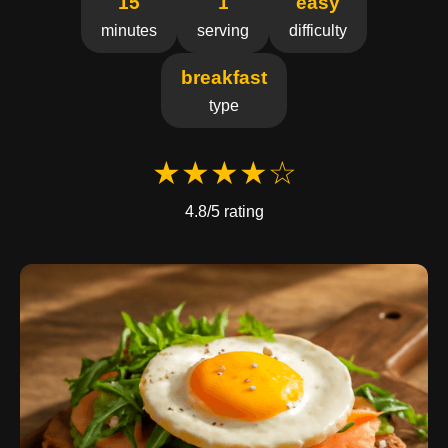
15
1
easy
minutes
serving
difficulty
breakfast
type
★★★★☆
4.8/5 rating