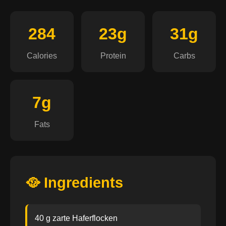
284
23g
31g
Calories
Protein
Carbs
7g
Fats
🥘 Ingredients
40 g zarte Haferflocken