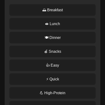
🌅 Breakfast
🥪 Lunch
🍽️ Dinner
🍎 Snacks
👍 Easy
⚡ Quick
💪 High-Protein