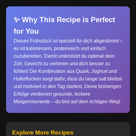
✨ Why This Recipe is Perfect
for You
Dieses Frühstück ist speziell für dich abgestimmt –
es ist kalorienarm, proteinreich und einfach
zuzubereiten. Damit unterstützt du optimal dein
Ziel, Gewicht zu verlieren und dich besser zu
fühlen! Die Kombination aus Quark, Joghurt und
Haferflocken sorgt dafür, dass du lange satt bleibst
und motiviert in den Tag startest. Deine bisherigen
Erfolge verdienen gesunde, leckere
Morgenmomente – du bist auf dem richtigen Weg!
Explore More Recipes