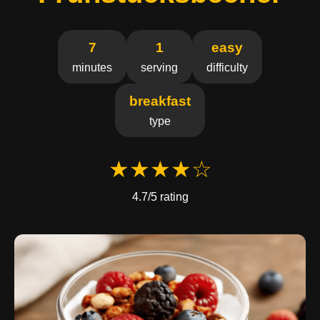
7
1
easy
minutes
serving
difficulty
breakfast
type
★★★★☆
4.7/5 rating