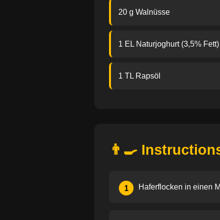
20 g Walnüsse
1 EL Naturjoghurt (3,5% Fett)
1 TL Rapsöl
👨‍🍳 Instruction
Haferflocken in einen 
1