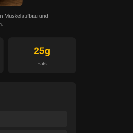
len Muskelaufbau und
n.
25g
Fats