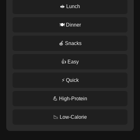
🥪 Lunch
🍽️ Dinner
🍎 Snacks
👍 Easy
⚡ Quick
💪 High-Protein
📉 Low-Calorie