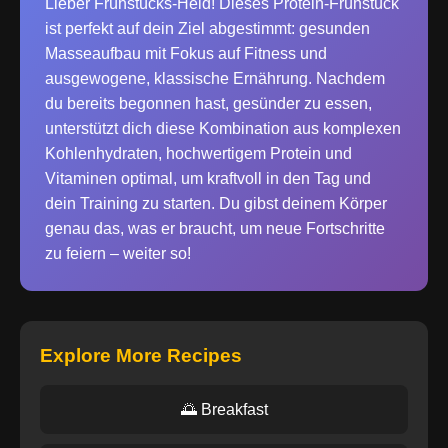
Lieber Frühstücks-Held! Dieses Protein-Frühstück
ist perfekt auf dein Ziel abgestimmt: gesunden
Masseaufbau mit Fokus auf Fitness und
ausgewogene, klassische Ernährung. Nachdem
du bereits begonnen hast, gesünder zu essen,
unterstützt dich diese Kombination aus komplexen
Kohlenhydraten, hochwertigem Protein und
Vitaminen optimal, um kraftvoll in den Tag und
dein Training zu starten. Du gibst deinem Körper
genau das, was er braucht, um neue Fortschritte
zu feiern – weiter so!
Explore More Recipes
🌅 Breakfast