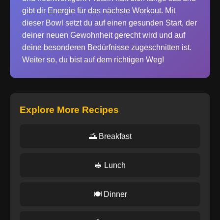
gibt dir Energie für das nächste Workout. Mit
dieser Bowl setzt du auf einen gesunden Start, der
deiner neuen Gewohnheit gerecht wird und auf
deine besonderen Bedürfnisse zugeschnitten ist.
Weiter so, du bist auf dem richtigen Weg!
Explore More Recipes
🌅 Breakfast
🥪 Lunch
🍽️ Dinner