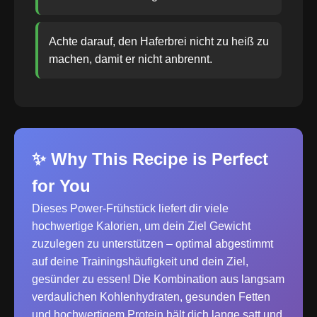
Achte darauf, den Haferbrei nicht zu heiß zu
machen, damit er nicht anbrennt.
✨ Why This Recipe is Perfect
for You
Dieses Power-Frühstück liefert dir viele
hochwertige Kalorien, um dein Ziel Gewicht
zuzulegen zu unterstützen – optimal abgestimmt
auf deine Trainingshäufigkeit und dein Ziel,
gesünder zu essen! Die Kombination aus langsam
verdaulichen Kohlenhydraten, gesunden Fetten
und hochwertigem Protein hält dich lange satt und