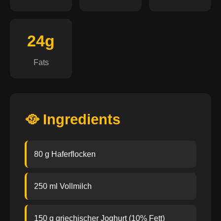
24g
Fats
🥘 Ingredients
80 g Haferflocken
250 ml Vollmilch
150 g griechischer Joghurt (10% Fett)