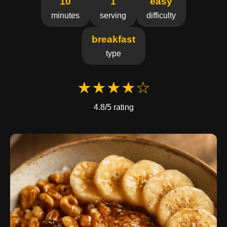
10
1
easy
minutes
serving
difficulty
breakfast
type
★★★★☆
4.8/5 rating