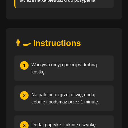
świeża natka pietruszki do posypania
👨‍🍳 Instructions
Warzywa umyj i pokrój w drobną
1
kostkę.
Na patelni rozgrzej oliwę, dodaj
2
cebulę i podsmaż przez 1 minutę.
Dodaj paprykę, cukinię i szynkę.
3