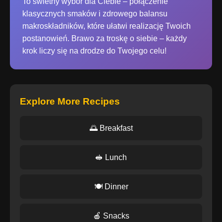
To świetny wybór dla Ciebie – połączenie
klasycznych smaków i zdrowego balansu
makroskładników, które ułatwi realizację Twoich
postanowień. Brawo za troskę o siebie – każdy
krok liczy się na drodze do Twojego celu!
Explore More Recipes
🌅 Breakfast
🥪 Lunch
🍽️ Dinner
🍎 Snacks