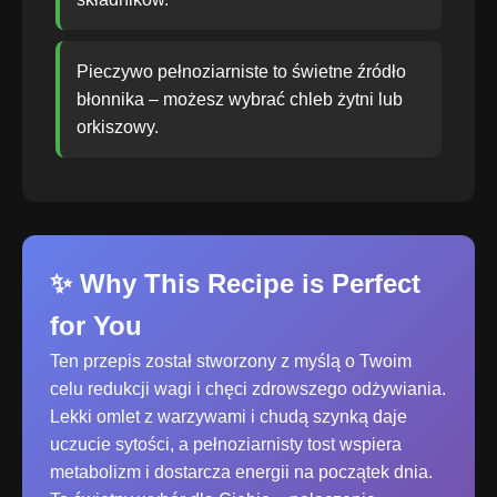
Pieczywo pełnoziarniste to świetne źródło
błonnika – możesz wybrać chleb żytni lub
orkiszowy.
✨ Why This Recipe is Perfect
for You
Ten przepis został stworzony z myślą o Twoim
celu redukcji wagi i chęci zdrowszego odżywiania.
Lekki omlet z warzywami i chudą szynką daje
uczucie sytości, a pełnoziarnisty tost wspiera
metabolizm i dostarcza energii na początek dnia.