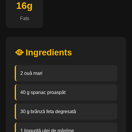
16g
Fats
🥘 Ingredients
2 ouă mari
40 g spanac proaspăt
30 g brânză feta degresată
1 linguriță ulei de măsline