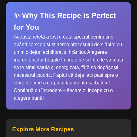
✨ Why This Recipe is Perfect
for You
Această rețetă a fost creată special pentru tine,
având ca scop susținerea procesului de slăbire cu
un mic dejun echilibrat și hrănitor. Alegerea
ingredientelor bogate în proteine și fibre te va ajuta
să te simți sătulă și energizată, fără să depășești
necesarul caloric. Faptul că deja faci pași spre o
stare de bine a corpului tău merită sărbătorit!
Continuă cu încredere – fiecare zi începe cu o
alegere bună!
Explore More Recipes