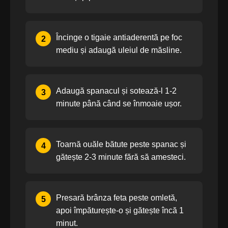
Încinge o tigaie antiaderentă pe foc
2
mediu și adaugă uleiul de măsline.
Adaugă spanacul și sotează-l 1-2
3
minute până când se înmoaie ușor.
Toarnă ouăle bătute peste spanac și
4
gătește 2-3 minute fără să amesteci.
Presară brânza feta peste omletă,
5
apoi împăturește-o și gătește încă 1
minut.