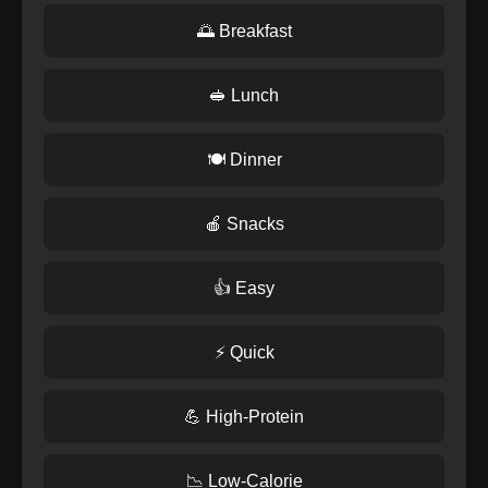
🌅 Breakfast
🥪 Lunch
🍽️ Dinner
🍎 Snacks
👍 Easy
⚡ Quick
💪 High-Protein
📉 Low-Calorie