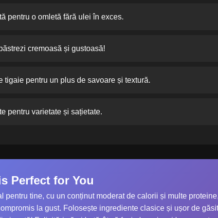
ă pentru o omletă fără ulei în exces.
 păstrezi cremoasă și gustoasă!
 tigaie pentru un plus de savoare și textură.
 pentru varietate și sațietate.
s Perfect for You
 pentru tine, cu un conținut moderat de calorii și multe proteine,
compromis la gust. Folosește ingrediente clasice și ușor de găsit, 