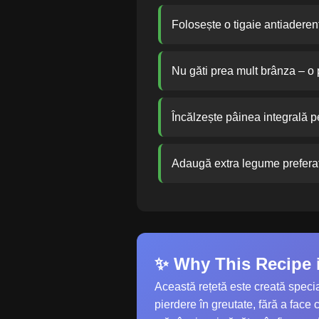
Folosește o tigaie antiaderent
Nu găti prea mult brânza – o
Încălzește pâinea integrală pe
Adaugă extra legume preferate
✨ Why This Recipe i
Această rețetă este creată special
pierdere în greutate, fără a face 