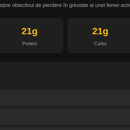
sține obiectivul de pierdere în greutate al unei femei acti
21g
21g
Protein
Carbs