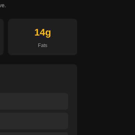
ve.
14g
Fats