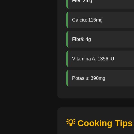
Fier: 2mg
Calciu: 116mg
Fibră: 4g
Vitamina A: 1356 IU
Potasiu: 390mg
💡 Cooking Tips