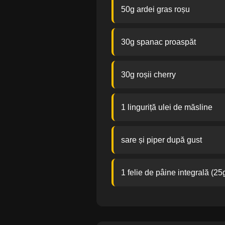
50g ardei gras roșu
30g spanac proaspăt
30g roșii cherry
1 linguriță ulei de măsline
sare și piper după gust
1 felie de pâine integrală (25