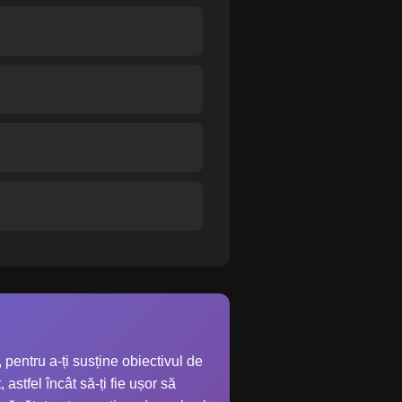
 pentru a-ți susține obiectivul de
astfel încât să-ți fie ușor să