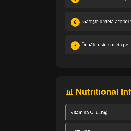
Gătește omleta acoperit
6
Împăturește omleta pe ju
7
📊 Nutritional I
Vitamina C: 61mg