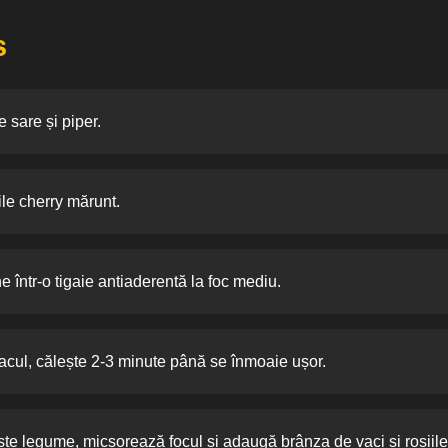
s
 sare și piper.
iile cherry mărunt.
e într-o tigaie antiaderentă la foc mediu.
acul, călește 2-3 minute până se înmoaie ușor.
te legume, micșorează focul și adaugă brânza de vaci și roșiile