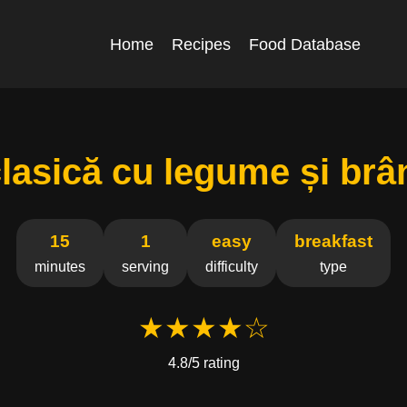
Home
Recipes
Food Database
lasică cu legume și brâ
15
1
easy
breakfast
minutes
serving
difficulty
type
★★★★☆
4.8/5 rating