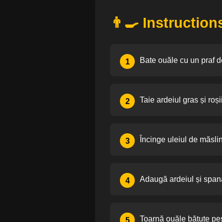
👨‍🍳 Instruction
Bate ouăle cu un praf de
1
Taie ardeiul gras și roș
2
Încinge uleiul de măslin
3
Adaugă ardeiul și span
4
Toarnă ouăle bătute pes
5