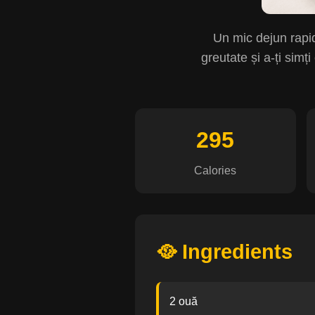
Un mic dejun rapid,
greutate și a-ți simț
295
Calories
🥘 Ingredients
2 ouă