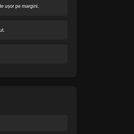
e ușor pe margini.
ut.