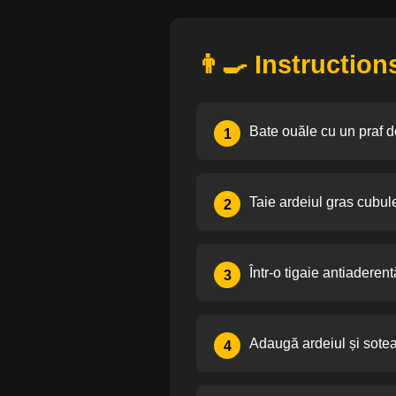
👨‍🍳 Instruction
Bate ouăle cu un praf de
1
Taie ardeiul gras cubule
2
Într-o tigaie antiaderen
3
Adaugă ardeiul și sotea
4