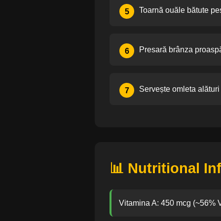
Toarnă ouăle bătute pe
5
Presară brânza proaspăt
6
Servește omleta alături 
7
📊 Nutritional I
Vitamina A: 450 mcg (~56%