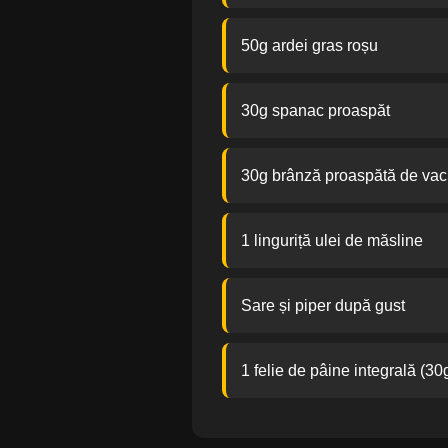
50g ardei gras roșu
30g spanac proaspăt
30g brânză proaspătă de vaci
1 linguriță ulei de măsline
Sare și piper după gust
1 felie de pâine integrală (30