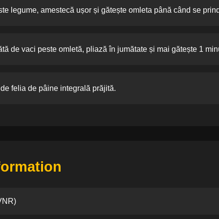
ste legume, amestecă ușor și gătește omleta până când se prind
ă de vaci peste omletă, pliază în jumătate și mai gătește 1 min
de felia de pâine integrală prăjită.
nformation
 VNR)