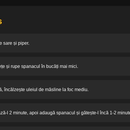
s
 sare și piper.
țe și rupe spanacul în bucăți mai mici.
tă, încălzește uleiul de măsline la foc mediu.
ză-l 2 minute, apoi adaugă spanacul și gătește-l încă 1-2 minu