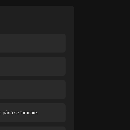
te până se înmoaie.