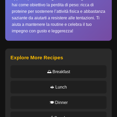
hai come obiettivo la perdita di peso: ricca di
proteine per sostenere l’attività fisica e abbastanza
saziante da aiutarti a resistere alle tentazioni. Ti
aiuta a mantenere la routine e celebra il tuo
impegno con gusto e leggerezza!
Explore More Recipes
🌅 Breakfast
🥪 Lunch
🍽️ Dinner