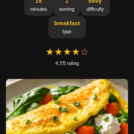
15
1
easy
minutes
serving
difficulty
breakfast
type
★★★★☆
4.7/5 rating