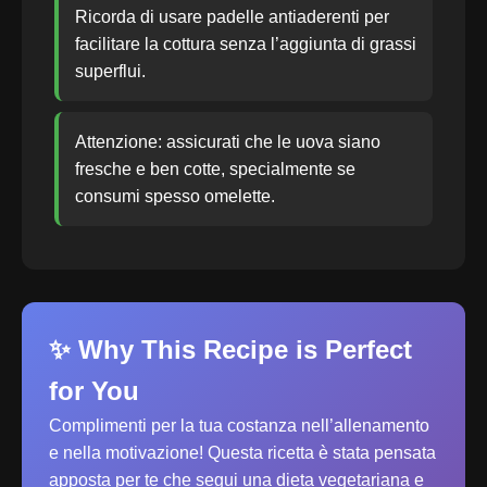
Ricorda di usare padelle antiaderenti per
facilitare la cottura senza l’aggiunta di grassi
superflui.
Attenzione: assicurati che le uova siano
fresche e ben cotte, specialmente se
consumi spesso omelette.
✨ Why This Recipe is Perfect
for You
Complimenti per la tua costanza nell’allenamento
e nella motivazione! Questa ricetta è stata pensata
apposta per te che segui una dieta vegetariana e