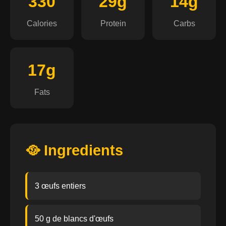
330
29g
14g
Calories
Protein
Carbs
17g
Fats
🥘 Ingredients
3 œufs entiers
50 g de blancs d'œufs