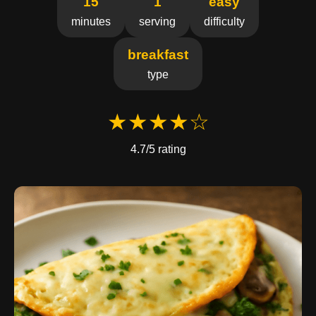
15
1
easy
minutes
serving
difficulty
breakfast
type
★★★★☆
4.7/5 rating