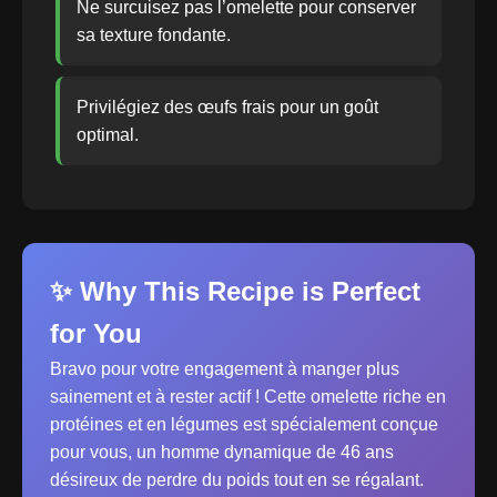
Ne surcuisez pas l’omelette pour conserver
sa texture fondante.
Privilégiez des œufs frais pour un goût
optimal.
✨ Why This Recipe is Perfect
for You
Bravo pour votre engagement à manger plus
sainement et à rester actif ! Cette omelette riche en
protéines et en légumes est spécialement conçue
pour vous, un homme dynamique de 46 ans
désireux de perdre du poids tout en se régalant.