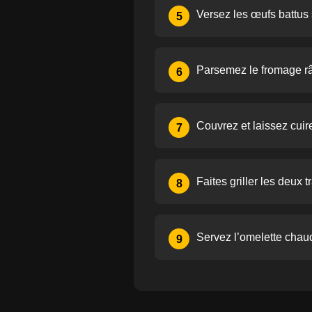
Versez les œufs battus 
5
Parsemez le fromage râp
6
Couvrez et laissez cuir
7
Faites griller les deux 
8
Servez l’omelette chau
9