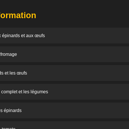
nformation
x épinards et aux œufs
 fromage
ds et les œufs
n complet et les légumes
s épinards