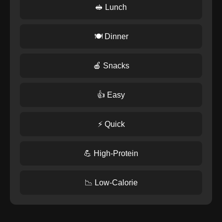
🥪 Lunch
🍽️ Dinner
🍎 Snacks
👍 Easy
⚡ Quick
💪 High-Protein
📉 Low-Calorie