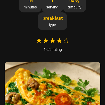
15
1
easy
minutes
serving
difficulty
breakfast
type
★★★★☆
4.6/5 rating