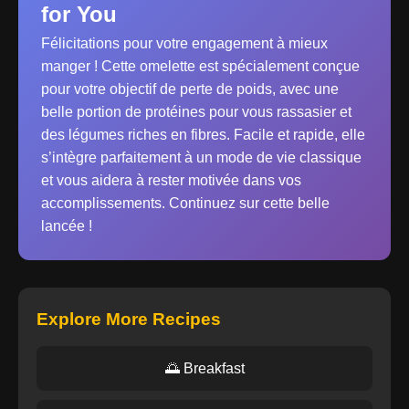
for You
Félicitations pour votre engagement à mieux
manger ! Cette omelette est spécialement conçue
pour votre objectif de perte de poids, avec une
belle portion de protéines pour vous rassasier et
des légumes riches en fibres. Facile et rapide, elle
s’intègre parfaitement à un mode de vie classique
et vous aidera à rester motivée dans vos
accomplissements. Continuez sur cette belle
lancée !
Explore More Recipes
🌅 Breakfast