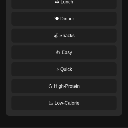
🥪 Lunch
🍽️ Dinner
🍎 Snacks
👍 Easy
⚡ Quick
💪 High-Protein
📉 Low-Calorie