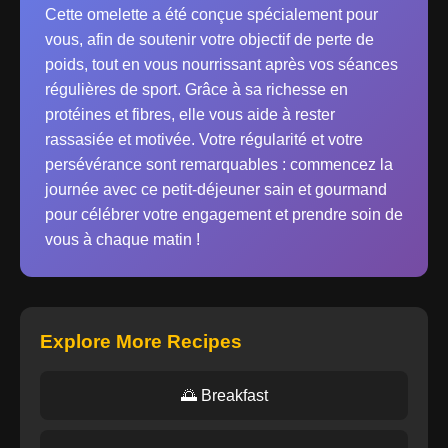
Cette omelette a été conçue spécialement pour
vous, afin de soutenir votre objectif de perte de
poids, tout en vous nourrissant après vos séances
régulières de sport. Grâce à sa richesse en
protéines et fibres, elle vous aide à rester
rassasiée et motivée. Votre régularité et votre
persévérance sont remarquables : commencez la
journée avec ce petit-déjeuner sain et gourmand
pour célébrer votre engagement et prendre soin de
vous à chaque matin !
Explore More Recipes
🌅 Breakfast