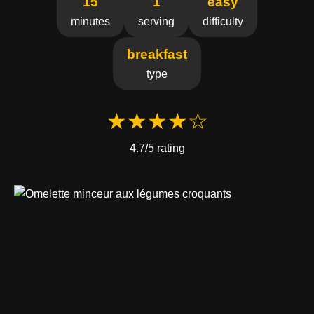
15
1
easy
minutes
serving
difficulty
breakfast
type
★★★★☆
4.7/5 rating