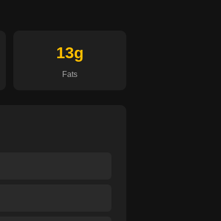
13g
Fats