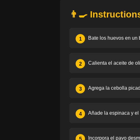
👨‍🍳 Instruction
Bate los huevos en un b
1
Calienta el aceite de o
2
Agrega la cebolla picad
3
Añade la espinaca y el 
4
Incorpora el pavo des
5