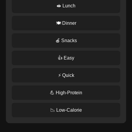
🥪 Lunch
🍽️ Dinner
🍎 Snacks
👍 Easy
⚡ Quick
💪 High-Protein
📉 Low-Calorie