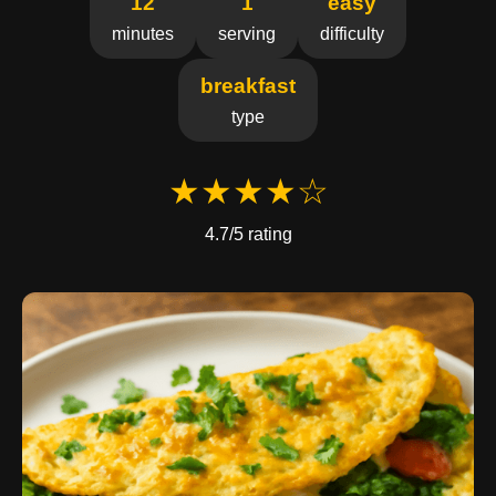
12
1
easy
minutes
serving
difficulty
breakfast
type
★★★★☆
4.7/5 rating