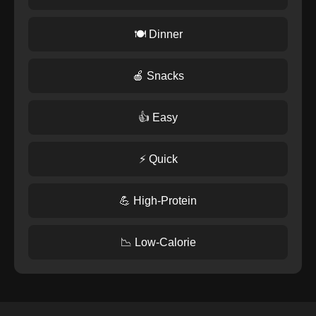
🍽️ Dinner
🍎 Snacks
👍 Easy
⚡ Quick
💪 High-Protein
📉 Low-Calorie