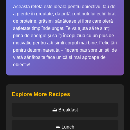
Această rețetă este ideală pentru obiectivul tău de
a pierde în greutate, datorită conținutului echilibrat
de proteine, grăsimi sănătoase și fibre care oferă
sațietate timp îndelungat. Te va ajuta să te simți
plină de energie și să îți începi ziua cu un plus de
motivație pentru a-ți simți corpul mai bine. Felicitări
pentru determinarea ta – fiecare pas spre un stil de
viață sănătos te face unică și mai aproape de
obiectiv!
Explore More Recipes
🌅 Breakfast
🥪 Lunch