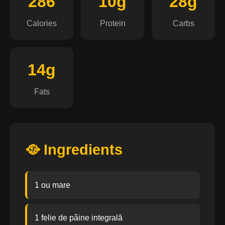
286
10g
28g
Calories
Protein
Carbs
14g
Fats
🥘 Ingredients
1 ou mare
1 felie de pâine integrală