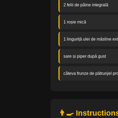
2 felii de pâine integrală
1 roșie mică
1 linguriță ulei de măsline ext
sare și piper după gust
câteva frunze de pătrunjel pr
👨‍🍳 Instruction