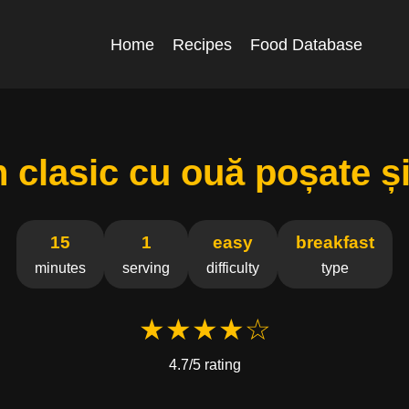
Home
Recipes
Food Database
n clasic cu ouă poșate ș
15
1
easy
breakfast
minutes
serving
difficulty
type
★★★★☆
4.7/5 rating