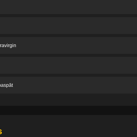
ravirgin
oaspăt
s