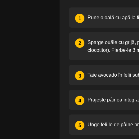
Pune o oală cu apă la f
1
Sparge ouăle cu grijă, p
2
clocotitor). Fierbe-le 
Taie avocado în felii sub
3
Prăjește pâinea integral
4
Unge feliile de pâine pr
5