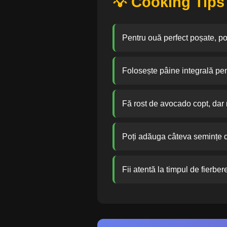
💡 Cooking Tips
Pentru ouă perfect poșate, poț
Folosește pâine integrală pent
Fă rost de avocado copt, dar 
Poți adăuga câteva semințe d
Fii atentă la timpul de fierber