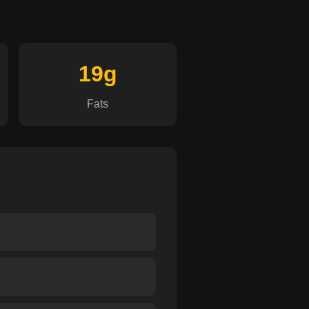
19g
Fats