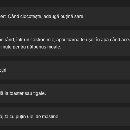
iert. Când clocotește, adaugă puțină sare.
e rând, într-un castron mic, apoi toarnă-le ușor în apă când ace
3 minute pentru gălbenuș moale.
țiri.
ă la toaster sau tigaie.
ăjită cu puțin ulei de măsline.