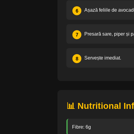
Așază feliile de avocad
6
Presară sare, piper și 
7
Servește imediat.
8
📊 Nutritional I
Fibre: 6g