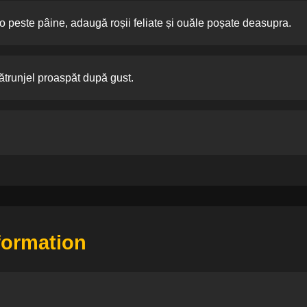
o peste pâine, adaugă roșii feliate și ouăle poșate deasupra.
pătrunjel proaspăt după gust.
nformation