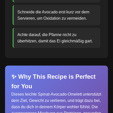
Schneide die Avocado erst kurz vor dem
Servieren, um Oxidation zu vermeiden.
Achte darauf, die Pfanne nicht zu
überhitzen, damit das Ei gleichmäßig gart.
✨ Why This Recipe is Perfect
for You
Dieses leichte Spinat-Avocado-Omelett unterstützt
dein Ziel, Gewicht zu verlieren, und trägt dazu bei,
dass du dich in deinem Körper wohler fühlst. Die