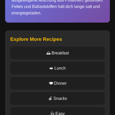
ausgewogene Mischung aus Proteinen, gesunden
Fetten und Ballaststoffen hält dich lange satt und
energiegeladen.
Explore More Recipes
🌅 Breakfast
🥪 Lunch
🍽️ Dinner
🍎 Snacks
👍 Easy