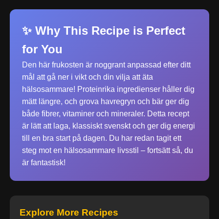
✨ Why This Recipe is Perfect
for You
Den här frukosten är noggrant anpassad efter ditt
mål att gå ner i vikt och din vilja att äta
hälsosammare! Proteinrika ingredienser håller dig
mätt längre, och grova havregryn och bär ger dig
både fibrer, vitaminer och mineraler. Detta recept
är lätt att laga, klassiskt svenskt och ger dig energi
till en bra start på dagen. Du har redan tagit ett
steg mot en hälsosammare livsstil – fortsätt så, du
är fantastisk!
Explore More Recipes