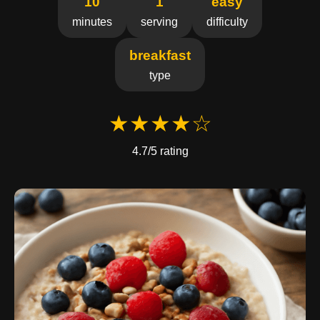
10
1
easy
minutes
serving
difficulty
breakfast
type
★★★★☆
4.7/5 rating