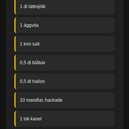
1 dl lättmjölk
1 äggvita
1 krm salt
0,5 dl blåbär
0,5 dl hallon
10 mandlar, hackade
1 tsk kanel