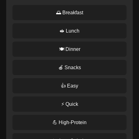
🌅 Breakfast
🥪 Lunch
🍽️ Dinner
🍎 Snacks
👍 Easy
⚡ Quick
💪 High-Protein