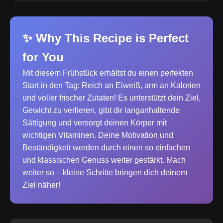
✨ Why This Recipe is Perfect
for You
Mit diesem Frühstück erhältst du einen perfekten
Start in den Tag: Reich an Eiweiß, arm an Kalorien
und voller frischer Zutaten! Es unterstützt dein Ziel,
Gewicht zu verlieren, gibt dir langanhaltende
Sättigung und versorgt deinen Körper mit
wichtigen Vitaminen. Deine Motivation und
Beständigkeit werden durch einen so einfachen
und klassischen Genuss weiter gestärkt. Mach
weiter so – kleine Schritte bringen dich deinem
Ziel näher!