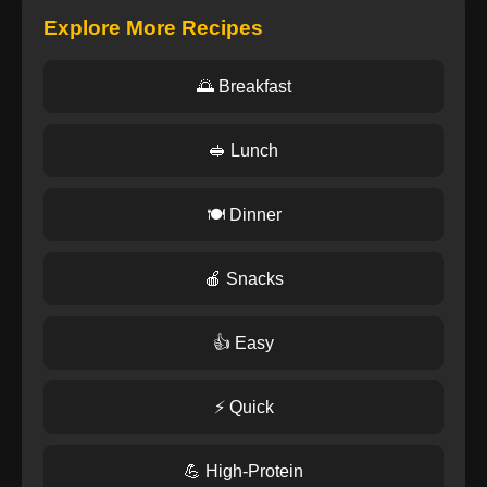
Explore More Recipes
🌅 Breakfast
🥪 Lunch
🍽️ Dinner
🍎 Snacks
👍 Easy
⚡ Quick
💪 High-Protein