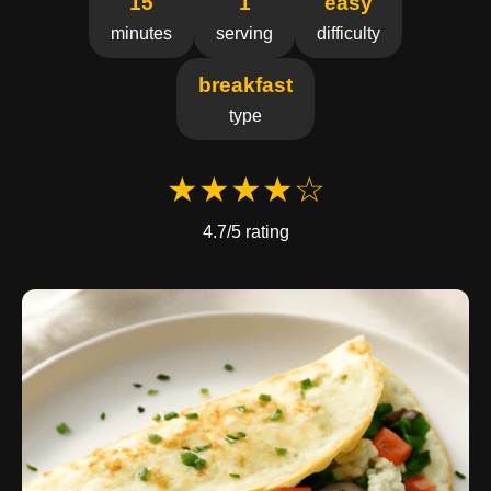
15
1
easy
minutes
serving
difficulty
breakfast
type
★★★★☆
4.7/5 rating