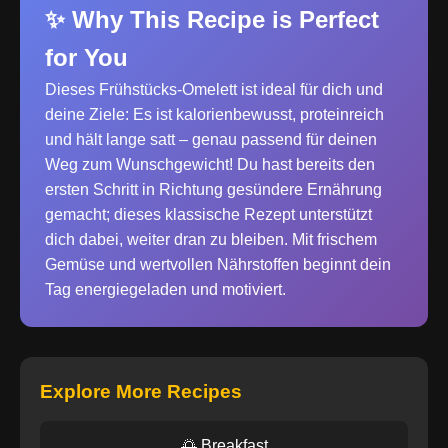
✨ Why This Recipe is Perfect
for You
Dieses Frühstücks-Omelett ist ideal für dich und
deine Ziele: Es ist kalorienbewusst, proteinreich
und hält lange satt – genau passend für deinen
Weg zum Wunschgewicht! Du hast bereits den
ersten Schritt in Richtung gesündere Ernährung
gemacht; dieses klassische Rezept unterstützt
dich dabei, weiter dran zu bleiben. Mit frischem
Gemüse und wertvollen Nährstoffen beginnt dein
Tag energiegeladen und motiviert.
Explore More Recipes
🌅 Breakfast