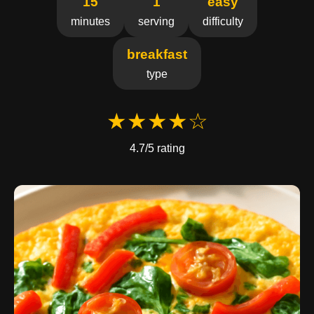
15
1
easy
minutes
serving
difficulty
breakfast
type
★★★★☆
4.7/5 rating