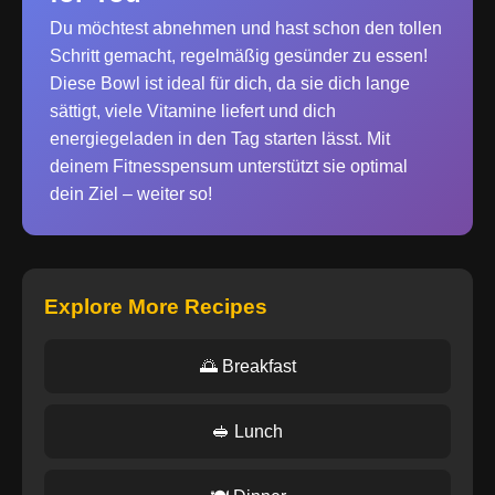
Du möchtest abnehmen und hast schon den tollen
Schritt gemacht, regelmäßig gesünder zu essen!
Diese Bowl ist ideal für dich, da sie dich lange
sättigt, viele Vitamine liefert und dich
energiegeladen in den Tag starten lässt. Mit
deinem Fitnesspensum unterstützt sie optimal
dein Ziel – weiter so!
Explore More Recipes
🌅 Breakfast
🥪 Lunch