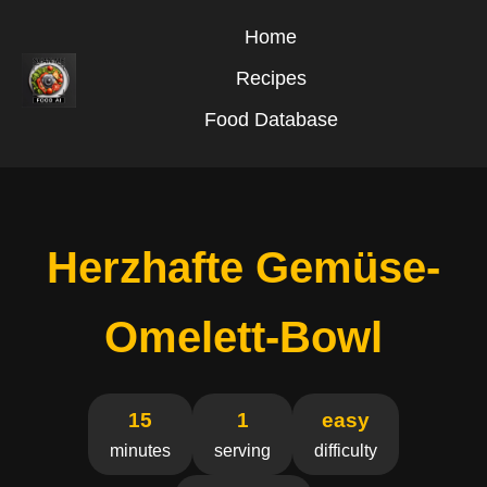
Home
Recipes
Food Database
Herzhafte Gemüse-
Omelett-Bowl
15
1
easy
minutes
serving
difficulty