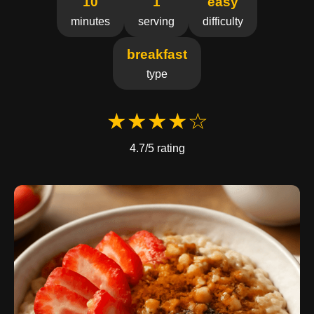
10
1
easy
minutes
serving
difficulty
breakfast
type
★★★★☆
4.7/5 rating