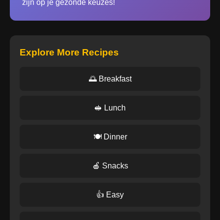
zijn op je gezonde keuzes!
Explore More Recipes
🌅 Breakfast
🥪 Lunch
🍽️ Dinner
🍎 Snacks
👍 Easy