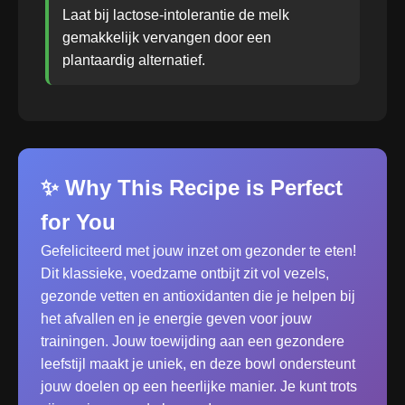
Laat bij lactose-intolerantie de melk
gemakkelijk vervangen door een
plantaardig alternatief.
✨ Why This Recipe is Perfect
for You
Gefeliciteerd met jouw inzet om gezonder te eten!
Dit klassieke, voedzame ontbijt zit vol vezels,
gezonde vetten en antioxidanten die je helpen bij
het afvallen en je energie geven voor jouw
trainingen. Jouw toewijding aan een gezondere
leefstijl maakt je uniek, en deze bowl ondersteunt
jouw doelen op een heerlijke manier. Je kunt trots