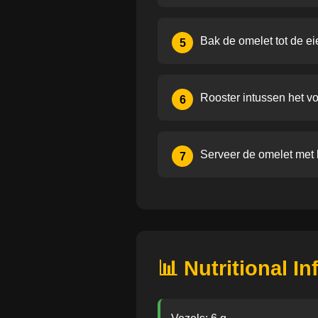
Bak de omelet tot de ei
5
Rooster intussen het v
6
Serveer de omelet met 
7
📊 Nutritional I