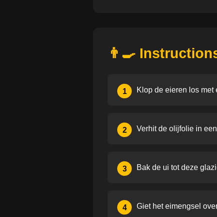
👨‍🍳 Instruction
Klop de eieren los met 
1
Verhit de olijfolie in e
2
Bak de ui tot deze glaz
3
Giet het eimengsel ove
4