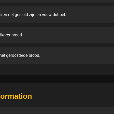
eren net gestold zijn en vouw dubbel.
olkorenbrood.
het geroosterde brood.
nformation