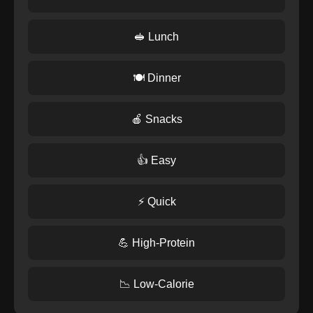
🥪 Lunch
🍽️ Dinner
🍎 Snacks
👍 Easy
⚡ Quick
💪 High-Protein
📉 Low-Calorie