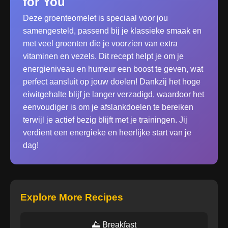
for You
Deze groenteomelet is speciaal voor jou
samengesteld, passend bij je klassieke smaak en
met veel groenten die je voorzien van extra
vitaminen en vezels. Dit recept helpt je om je
energieniveau en humeur een boost te geven, wat
perfect aansluit op jouw doelen! Dankzij het hoge
eiwitgehalte blijf je langer verzadigd, waardoor het
eenvoudiger is om je afslankdoelen te bereiken
terwijl je actief bezig blijft met je trainingen. Jij
verdient een energieke en heerlijke start van je
dag!
Explore More Recipes
🌅 Breakfast