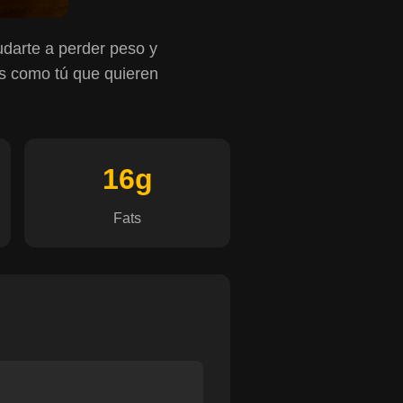
udarte a perder peso y
os como tú que quieren
.
16g
Fats