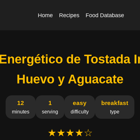
Home
Recipes
Food Database
nergético de Tostada I
Huevo y Aguacate
12
1
easy
breakfast
minutes
serving
difficulty
type
★★★★☆