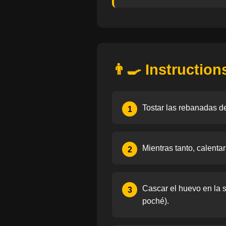
👨‍🍳 Instruction
Tostar las rebanadas d
1
Mientras tanto, calenta
2
Cascar el huevo en la s
3
poché).