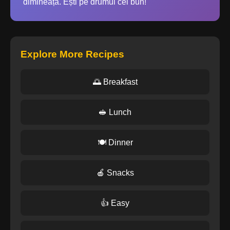
dimineață. Ești pe drumul cel bun!
Explore More Recipes
🌅 Breakfast
🥪 Lunch
🍽️ Dinner
🍎 Snacks
👍 Easy