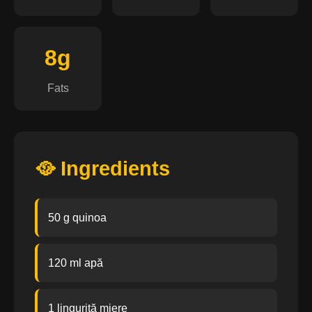
8g
Fats
🥘 Ingredients
50 g quinoa
120 ml apă
1 linguriță miere