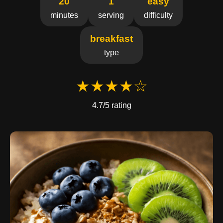
20
1
easy
minutes
serving
difficulty
breakfast
type
★★★★☆
4.7/5 rating