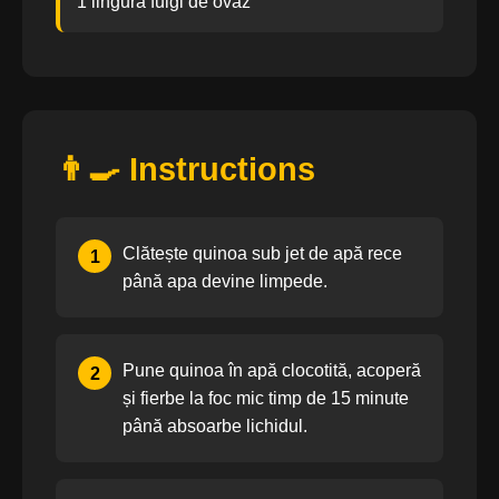
1 lingură fulgi de ovăz
👨‍🍳 Instructions
Clătește quinoa sub jet de apă rece
1
până apa devine limpede.
Pune quinoa în apă clocotită, acoperă
2
și fierbe la foc mic timp de 15 minute
până absoarbe lichidul.