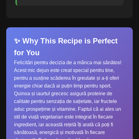
✨ Why This Recipe is Perfect
for You
Felicitări pentru decizia de a mânca mai sănătos!
Acest mic dejun este creat special pentru tine,
pentru a susține scăderea în greutate și a-ți oferi
energie chiar dacă ai puțin timp pentru sport.
Quinoa și iaurtul grecesc asigură proteine de
calitate pentru senzația de sațietate, iar fructele
aduc prospețime și vitamine. Faptul că ai ales un
stil de viață vegetarian este integrat în fiecare
ingredient, iar această rețetă îți arată că poți fi
sănătoasă, energică și motivată în fiecare