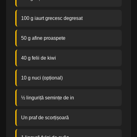
100 g iaurt grecesc degresat
50 g afine proaspete
40 g felii de kiwi
10 g nuci (opțional)
½ linguriță semințe de in
Un praf de scorțișoară