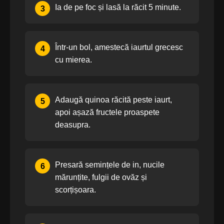
Ia de pe foc și lasă la răcit 5 minute.
3
Într-un bol, amestecă iaurtul grecesc
4
cu mierea.
Adaugă quinoa răcită peste iaurt,
5
apoi așază fructele proaspete
deasupra.
Presară semințele de in, nucile
6
mărunțite, fulgii de ovăz și
scorțișoara.