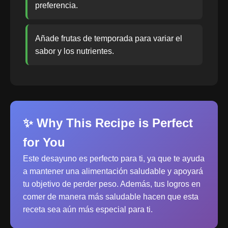
preferencia.
Añade frutas de temporada para variar el
sabor y los nutrientes.
✨ Why This Recipe is Perfect
for You
Este desayuno es perfecto para ti, ya que te ayuda
a mantener una alimentación saludable y apoyará
tu objetivo de perder peso. Además, tus logros en
comer de manera más saludable hacen que esta
receta sea aún más especial para ti.