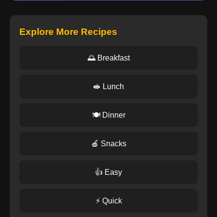
Explore More Recipes
🌅 Breakfast
🥪 Lunch
🍽️ Dinner
🍎 Snacks
👍 Easy
⚡ Quick