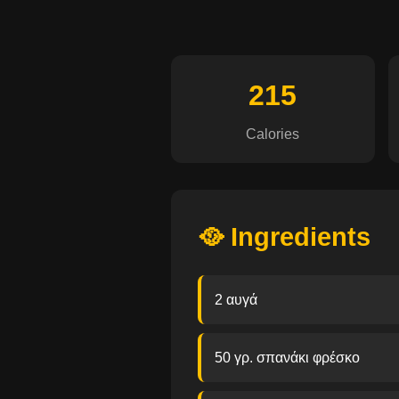
215
Calories
🥘 Ingredients
2 αυγά
50 γρ. σπανάκι φρέσκο