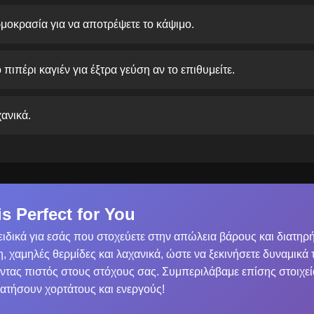
μοκρασία για να αποτρέψετε το κάψιμο.
πιπέρι καγιέν για έξτρα γεύση αν το επιθυμείτε.
ανικά.
s Perfect for You
ιδικά για εσάς που στοχεύετε στην απώλεια βάρους και διατηρ
 χαμηλές θερμίδες και λαχανικά, ώστε να ξεκινήσετε δυναμικά
τας πιστός στους στόχους σας. Συμπεριλάβαμε επίσης στοιχεί
ρατήσουν χορτάτους και ενεργούς!