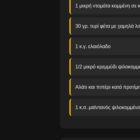
1 μικρή ντομάτα κομμένη σε 
30 γρ. τυρί φέτα με χαμηλά λ
1 κ.γ. ελαιόλαδο
1/2 μικρό κρεμμύδι ψιλοκομμ
Αλάτι και πιπέρι κατά προτίμ
1 κ.σ. μαϊντανός ψιλοκομμέν