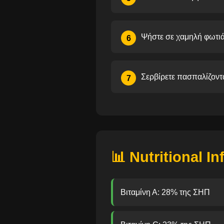
Ψήστε σε χαμηλή φωτιά 
6
Σερβίρετε πασπαλίζοντ
7
📊 Nutritional I
Βιταμίνη Α: 28% της ΣΗΠ