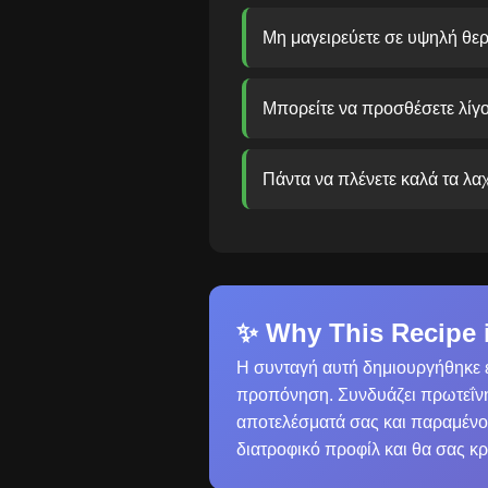
Μη μαγειρεύετε σε υψηλή θερ
Μπορείτε να προσθέσετε λίγο 
Πάντα να πλένετε καλά τα λαχ
✨ Why This Recipe i
Η συνταγή αυτή δημιουργήθηκε ε
προπόνηση. Συνδυάζει πρωτεΐνη,
αποτελέσματά σας και παραμένον
διατροφικό προφίλ και θα σας κ