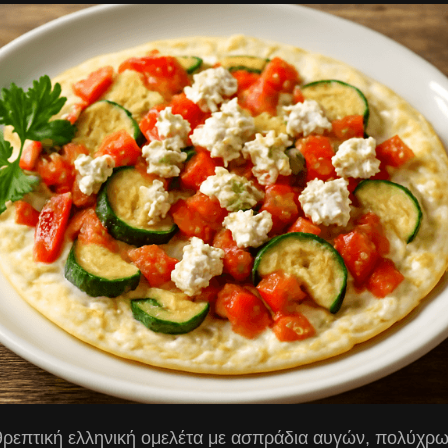
θρεπτική ελληνική ομελέτα με ασπράδια αυγών, πολύχρωμ