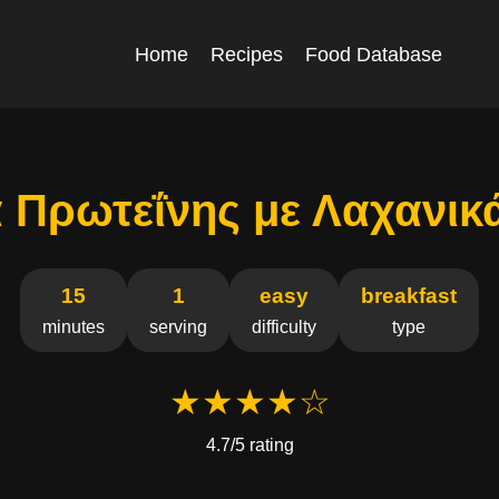
Home
Recipes
Food Database
 Πρωτεΐνης με Λαχανικ
15
1
easy
breakfast
minutes
serving
difficulty
type
★★★★☆
4.7/5 rating