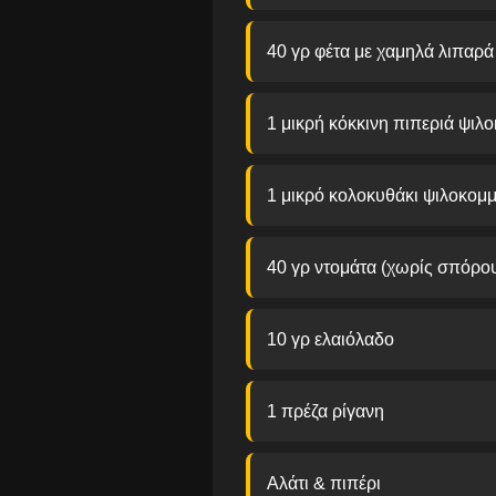
40 γρ φέτα με χαμηλά λιπαρά
1 μικρή κόκκινη πιπεριά ψιλ
1 μικρό κολοκυθάκι ψιλοκομ
40 γρ ντομάτα (χωρίς σπόρο
10 γρ ελαιόλαδο
1 πρέζα ρίγανη
Αλάτι & πιπέρι