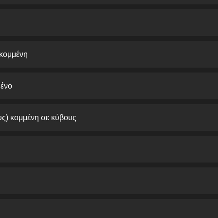
οκομμένη
μένο
υς) κομμένη σε κύβους