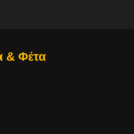
ά & Φέτα