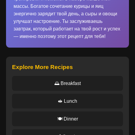
массы. Богатое сочетание курицы и яиц
энергично зарядит твой день, а сыры и овощи
улучшат настроение. Ты заслуживаешь
завтрак, который работает на твой рост и успех
— именно поэтому этот рецепт для тебя!
Explore More Recipes
🌅 Breakfast
🥪 Lunch
🍽️ Dinner