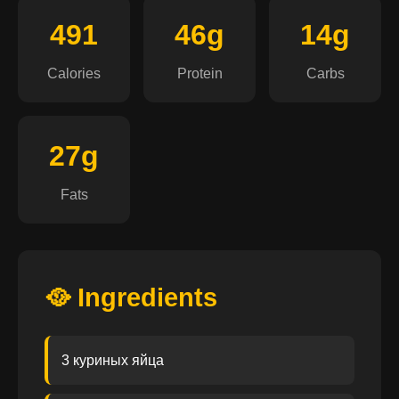
491
46g
14g
Calories
Protein
Carbs
27g
Fats
🥘 Ingredients
3 куриных яйца