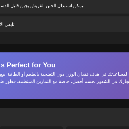
يمكن استبدال الجبن القريش بجبن قليل الدسم أو الاستغناء عنه لتقليل الدهون.
تابعي الأومليت جيداً حتى لا ينشف البيض.
s Perfect for You
مساعدتك في هدف فقدان الوزن دون التضحية بالطعم أو الطاقة. مع ال
جازك في الشعور بجسم أفضل، خاصة مع التمارين المنتظمة. فطور طا