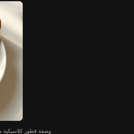
وصفة فطور كلاسيكية م