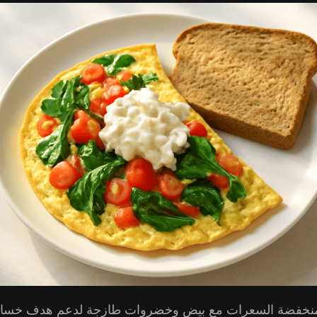
نخفضة السعرات مع بيض وخضروات طازجة لدعم هدف خسارة 