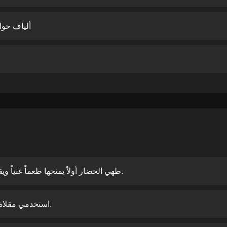
ألياف حوالي 3 جرام من الخضا
طهي الخضار أولاً يمنحها طعماً غنياً ويقلل من محتواها المائي بالأومليت.
استخدمي مقلاة غير لاصقة لتقليل الحاجة للزيت.