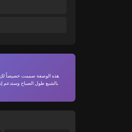
هذه الوصفة صممت خصيصاً لكِ ل
بالشبع طول الصباح وستدعم إن