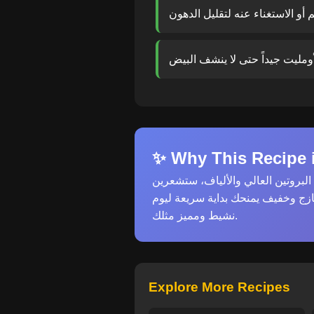
✨ Why This Recipe i
بروتين العالي والألياف، ستشعرين
زج وخفيف يمنحك بداية سريعة ليوم
نشيط ومميز مثلك.
Explore More Recipes