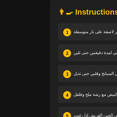
👨‍🍳 Instruction
1
2
3
4
5