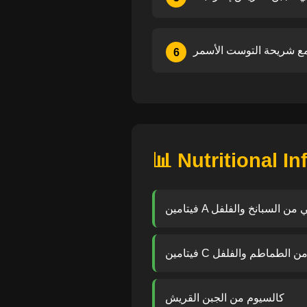
6
📊 Nutritional I
ين A عالي من السبانخ والفلفل
يتامين C من الطماطم والفلفل
كالسيوم من الجبن القريش