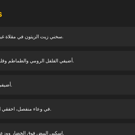
s
سخني زيت الزيتون في مقلاة غير لاصقة على نار متوسطة.
أضيفي الفلفل الرومي والطماطم وقلبي لمدة دقيقتين حتى تلين.
أضيفي السبانخ وقلبي حتى تذبل.
في وعاء منفصل، اخفقي البيض مع رشة ملح وفلفل.
اسكبي البيض فوق الخضار ووزعي الجبن القريش إذا رغبت.