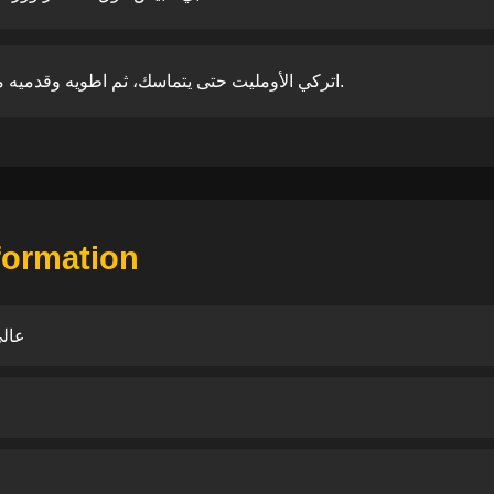
اتركي الأومليت حتى يتماسك، ثم اطويه وقدميه مع شريحة التوست الأسمر.
nformation
فيتام
ف