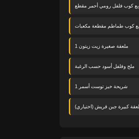
بع كوب فلفل رومي أحمر مقطع
ع كوب طماطم مقطعة مكعبات
1 ملعقة صغيرة زيت زيتون
ملح وفلفل أسود حسب الرغبة
1 شريحة خبز توست أسمر
عقة كبيرة جبن قريش (اختياري)